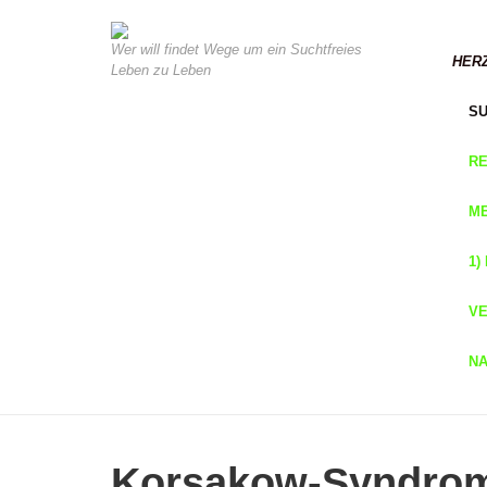
Wer will findet Wege um ein Suchtfreies
HER
Leben zu Leben
SU
RE
ME
1)
VE
NA
Korsakow-Syndro