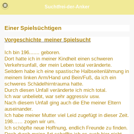
Suchtfrei-der-Anker
Einer Spielsüchtigen
Vorgeschichte meiner Spielsucht
Ich bin 196....... geboren.
 anderen
Dort hatte ich in meiner Kindheit einen schweren
Verkehrsunfall, der mein Leben total veränderte.
lernt habe
Seitdem habe ich eine spastische Halbseitenlähmung in
meinem linken Arm/Hand und Bein/Fuß, da ich ein
schweres Schädelhirntrauma hatte.
Durch diesen Unfall veränderte ich mich total.
 einer Bewohnerin
Ich war unbeliebt, war sehr aggressiv usw.
Nach diesem Unfall ging auch die Ehe meiner Eltern
ht
auseinander.
Ich habe meiner Mutter viel Leid zugefügt in dieser Zeit.
werden An­o­nym
198…… zogen wir um.
Ich schöpfte neue Hoffnung, endlich Freunde zu finden.