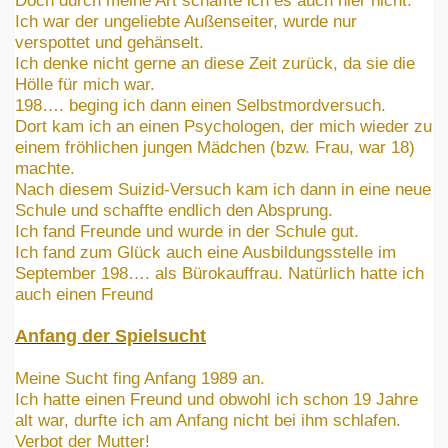
Doch durch meine Art schaffte ich es auch hier nicht.
Ich war der ungeliebte Außenseiter, wurde nur
f
verspottet und gehänselt.
Ich denke nicht gerne an diese Zeit zurück, da sie die
Hölle für mich war.
198…. beging ich dann einen Selbstmordversuch.
Dort kam ich an einen Psychologen, der mich wieder zu
einem fröhlichen jungen Mädchen (bzw. Frau, war 18)
Eintrag und Info über dich selbst
machte.
Nach diesem Suizid-Versuch kam ich dann in eine neue
Schule und schaffte endlich den Absprung.
Ich fand Freunde und wurde in der Schule gut.
Ich fand zum Glück auch eine Ausbildungsstelle im
September 198…. als Bürokauffrau. Natürlich hatte ich
auch einen Freund
 von Suchtkranken
Anfang der Spielsucht
Meine Sucht fing Anfang 1989 an.
Ich hatte einen Freund und obwohl ich schon 19 Jahre
alt war, durfte ich am Anfang nicht bei ihm schlafen.
Verbot der Mutter!